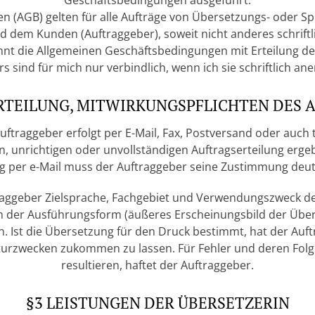
Geschäftsbedingungen ausgeführt.
 (AGB) gelten für alle Aufträge von Übersetzungs- oder Sp
d dem Kunden (Auftraggeber), soweit nicht anderes schriftl
ennt die Allgemeinen Geschäftsbedingungen mit Erteilung d
s sind für mich nur verbindlich, wenn ich sie schriftlich an
ERTEILUNG, MITWIRKUNGSPFLICHTEN DES 
Auftraggeber erfolgt per E-Mail, Fax, Postversand oder auc
n, unrichtigen oder unvollständigen Auftragserteilung erge
ng per e-Mail muss der Auftraggeber seine Zustimmung deut
ftraggeber Zielsprache, Fachgebiet und Verwendungszweck 
h der Ausführungsform (äußeres Erscheinungsbild der Übe
 Ist die Übersetzung für den Druck bestimmt, hat der Auft
urzwecken zukommen zu lassen. Für Fehler und deren Folgen,
resultieren, haftet der Auftraggeber.
§3 LEISTUNGEN DER ÜBERSETZERIN