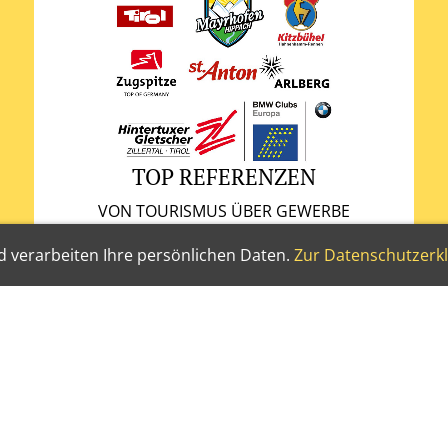
TOP REFERENZEN
VON TOURISMUS ÜBER GEWERBE
 verarbeiten Ihre persönlichen Daten.
Zur Datenschutzerk
NALES SPRACHSERVICE KAT
"Die Grenzen meiner Sprache sind die Grenzen meiner Welt."
 über 20 Jahren Berufserfahrung, garantiere ich Ihnen prof
 mit Sachverstand und ausgeprägtem Feingefühl für den richt